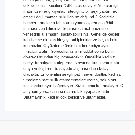
dökebilirsiniz. Kedilerin %90’ı çok seviyor. Ve koku için
matın üzerine çıkıyorlar. İstediğiniz bir şeyi yaptırmak
amaçlı ödül mamasını kullanırız değil mi.? Kedinizle
beraber tırmalama tahtasının yanındayken ona ödül
maması verebilirsiniz. Sonrasında matın üzerine
yerleştirip alışmasını sağlayabilirsiniz. Genel de kediler
kendilerine ait olan bir şeyi sahiplenirler ve başka koku
istemezler. O yüzden mümkünse her kediye ayrı
tırmalama alın. Göreceksiniz bir müddet sonra benim
diyerek üstünden hiç inmeyecektir. Öncelikle kediniz
nereyi tırmalıyorsa alıştırma evresinde tırmalama matını
oraya yerleştirin. Bu sayede alışması daha kolay
olacaktır. En önemlisi sevgili patili sever dostlar, kediniz
tırmalama matını ilk etapta tırmalamıyorsa, sakın onu
cezalandırmayın bağırmayın. Siz de onunla tırmalayın. O
an yapmıyorsa daha sonra mutlaka yapacaklardır.
Unutmayın ki kediler çok zekidir ve unutmazlar.