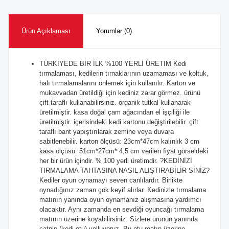
Ürün Açıklaması
Yorumlar (0)
TÜRKİYEDE BİR İLK %100 YERLİ ÜRETİM Kedi
tırmalaması, kedilerin tırnaklarının uzamaması ve koltuk,
halı tırmalamalarını önlemek için kullanılır. Karton ve
mukavvadan üretildiği için kediniz zarar görmez. ürünü
çift taraflı kullanabilirsiniz. organik tutkal kullanarak
üretilmiştir. kasa doğal çam ağacından el işçiliği ile
üretilmiştir. içerisindeki kedi kartonu değiştirilebilir. çift
taraflı bant yapıştırılarak zemine veya duvara
sabitlenebilir. karton ölçüsü: 23cm*47cm kalınlık 3 cm
kasa ölçüsü: 51cm*27cm* 4,5 cm verilen fiyat görseldeki
her bir ürün içindir. % 100 yerli üretimdir. ?KEDİNİZİ
TIRMALAMA TAHTASINA NASIL ALIŞTIRABİLİR SİNİZ?
Kediler oyun oynamayı seven canlılardır. Birlikte
oynadığınız zaman çok keyif alırlar. Kedinizle tırmalama
matının yanında oyun oynamanız alışmasına yardımcı
olacaktır. Aynı zamanda en sevdiği oyuncağı tırmalama
matının üzerine koyabilirsiniz. Sizlere ürünün yanında
catnip (kedi otu) yolluyoruz. Bu otu matın üzerine